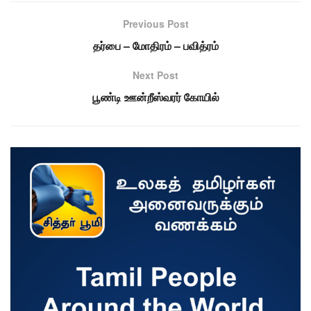
Previous Post
தர்பை – மோதிரம் – பவித்ரம்
Next Post
பூண்டி ஊன்றீஸ்வரர் கோயில்