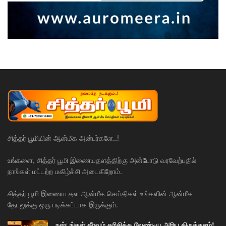
சித்தர் பூமியின் ஆன்மீக அன்பர்களே..!
உங்களை, சித்தர் பூமி இணையதளத்திற்கு அன்போடு வரவேற்பதில்
நாங்கள் மட்டற்ற மகிழ்ச்சி அடைகிறோம்.
சித்தர் பூமி இணைய தள ஆன்மீக செய்திகள் உங்களின் ஆன்மீக
தேடலுக்கு ஒரு படிக்கட்டாக இருக்கும்.
நஷ்டங்கள் தீரவும் தரிசிக்க வேண்டிய அரிய திருத்தலம்!