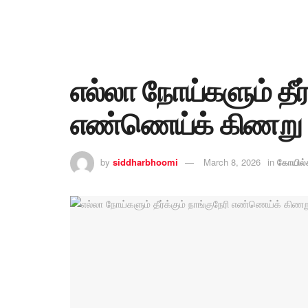
எல்லா நோய்களும் தீர்
எண்ணெய்க் கிணறு
by
siddharbhoomi
March 8, 2026
in
கோயில்