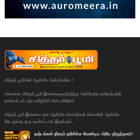
சித்தர் பூமியின் ஆன்மீக அன்பர்களே..!
உங்களை, சித்தர் பூமி இணையதளத்திற்கு அன்போடு வரவேற்பதில்
நாங்கள் மட்டற்ற மகிழ்ச்சி அடைகிறோம்.
சித்தர் பூமி இணைய தள ஆன்மீக செய்திகள் உங்களின் ஆன்மீக
தேடலுக்கு ஒரு படிக்கட்டாக இருக்கும்.
நஷ்டங்கள் தீரவும் தரிசிக்க வேண்டிய அரிய திருத்தலம்!