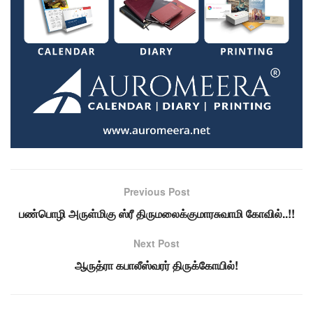
Previous Post
பண்பொழி அருள்மிகு ஸ்ரீ திருமலைக்குமாரசுவாமி கோவில்..!!
Next Post
ஆருத்ரா கபாலீஸ்வரர் திருக்கோயில்!