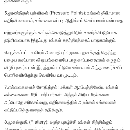
தக்கவைக்கும்.
5.தூண்டுதல் புள்ளிகள் (Pressure Points): உங்கள் தீவிரமான
எதிர்வினைகள், உங்களை எப்படி ஆதிக்கம் செய்யலாம் என்பதை
மற்றவர்களுக்குக் காட்டிக்கொடுத்துவிடும். உணர்ச்சி ரீதியாக
நடுநிலையாக இருப்பது உங்கள் சுதந்திரத்தைப் பாதுகாக்கும்.
6.பழக்கப்பட்ட வலியும் அமைதியும்: மூளை தனக்குத் தெரிந்த
பழைய கசப்பான விஷயங்களையே பாதுகாப்பானதாகக் கருதும்.
விழிப்புணர்வுடன் இருந்தால் மட்டுமே உங்களால் அந்த உணர்ச்சிப்
பொறிகளிலிருந்து வெளியே வர முடியும்.
7.எல்லைகளைச் சோதித்தல்: மக்கள் ஆரம்பத்திலேயே உங்கள்
எல்லைகளை மீறிப் பார்ப்பார்கள். அந்தச் சிறிய மீறல்களை
அப்போதே சரிசெய்வது, எதிர்காலத்தில் அவர்கள் உங்களைக்
கட்டுப்படுத்துவதைத் தடுக்கும்.
8.முகஸ்துதி (Flattery): அதீத புகழ்ச்சி உங்கள் சிந்திக்கும்
திறனைக் குறைக்கும். புகழ்ச்சியால் மயங்காமல் விழிப்புணர்வுடன்