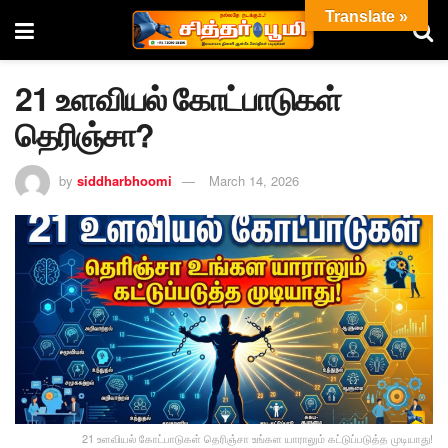
Translate »
21 உளவியல் கோட்பாடுகள்
தெரிஞ்சா?
by
siddharbhoomi
March 14, 2026
21 உளவியல் கோட்பாடுகள் தெரிஞ்சா உங்கள யாராலும் கட்டுப்படுத்த முடியாது!