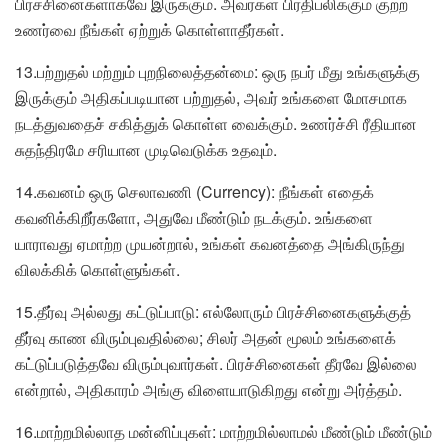
பிரச்சினைகளாகவே இருக்கும். அவர்கள் பிரதிபலிக்கும் குற்ற
உணர்வை நீங்கள் ஏற்றுக் கொள்ளாதீர்கள்.
13.பற்றுதல் மற்றும் புறநிலைத்தன்மை: ஒரு நபர் மீது உங்களுக்கு
இருக்கும் அதிகப்படியான பற்றுதல், அவர் உங்களை மோசமாக
நடத்துவதைச் சகித்துக் கொள்ள வைக்கும். உணர்ச்சி ரீதியான
சுதந்திரமே சரியான முடிவெடுக்க உதவும்.
14.கவனம் ஒரு செலாவணி (Currency): நீங்கள் எதைக்
கவனிக்கிறீர்களோ, அதுவே மீண்டும் நடக்கும். உங்களை
யாராவது ஏமாற்ற முயன்றால், உங்கள் கவனத்தை அங்கிருந்து
விலக்கிக் கொள்ளுங்கள்.
15.தீர்வு அல்லது கட்டுப்பாடு: எல்லோரும் பிரச்சினைகளுக்குத்
தீர்வு காண விரும்புவதில்லை; சிலர் அதன் மூலம் உங்களைக்
கட்டுப்படுத்தவே விரும்புவார்கள். பிரச்சினைகள் தீரவே இல்லை
என்றால், அதிகாரம் அங்கு விளையாடுகிறது என்று அர்த்தம்.
16.மாற்றமில்லாத மன்னிப்புகள்: மாற்றமில்லாமல் மீண்டும் மீண்டும்