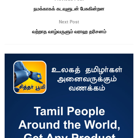
நமக்காகக் கடவுளுடன் பேசுகின்றன
Next Post
வற்றாத வாழ்வருளும் வராஹ தரிசனம்