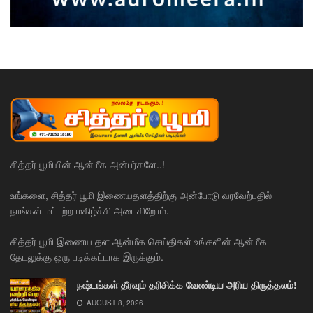
சித்தர் பூமியின் ஆன்மீக அன்பர்களே..!
உங்களை, சித்தர் பூமி இணையதளத்திற்கு அன்போடு வரவேற்பதில்
நாங்கள் மட்டற்ற மகிழ்ச்சி அடைகிறோம்.
சித்தர் பூமி இணைய தள ஆன்மீக செய்திகள் உங்களின் ஆன்மீக
தேடலுக்கு ஒரு படிக்கட்டாக இருக்கும்.
நஷ்டங்கள் தீரவும் தரிசிக்க வேண்டிய அரிய திருத்தலம்!
AUGUST 8, 2026