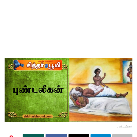
புண்டலீகன்