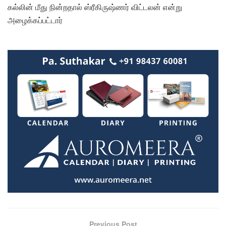
கல்லின் மீது நின்றதால் ஸ்ரீகிருஷ்ணர் விட்டலன் என்று
அழைக்கப்பட்டார்
Previous Post