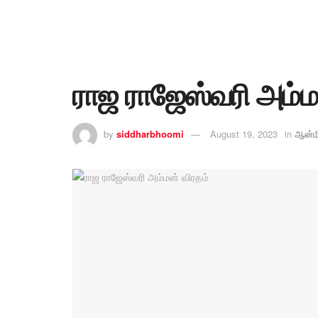
ராஜ ராஜேஸ்வரி அம்ம
by
siddharbhoomi
August 19, 2023
in
ஆன்ம