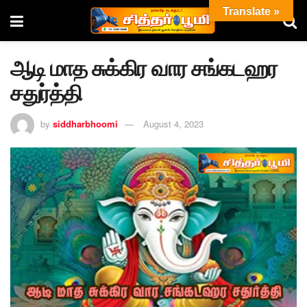
Translate »
ஆடி மாத சுக்கிர வார சங்கடஹர
சதுர்த்தி
by
siddharbhoomi
August 4, 2023