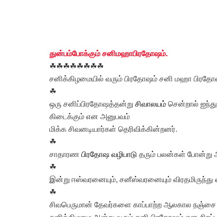
துன்பம்போக்கும் சனிமஹாபிரதோஷம்.
☘☘☘☘☘☘☘☘
சனிக்கிழமையில் வரும் பிரதோஷம் சனி மஹா பிரதோஷ
☘
ஒரு சனிப்பிரதோஷத்தன்று
சிவாலயம்
சென்றால் ஐந்த
கிடைக்கும் என அனுபவம்
மிக்க சிவனடியார்கள் தெரிவிக்கின்றனர்.
☘
சாதாரண
பிரதோஷ வழிபாடு
தரும் பலன்கள் போன்று ஆ
☘
இன்று ஈஸ்வரனையும், சனீஸ்வரனையும் விரதமிருந்து வ
☘
சிவபெருமான் தேவர்களை காப்பாற்ற ஆலகால நஞ்சை 
சனிக்கிழமை அன்று வரும் சனி பிரதோஷம் என சிறப்பு