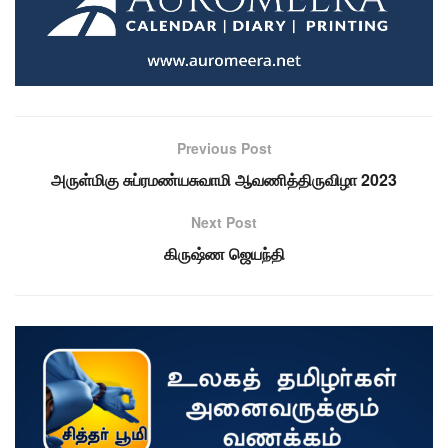
Previous Post
அருள்மிகு சுப்ரமண்யசுவாமி ஆவணித்திருவிழா 2023
Next Post
கிருஷ்ண ஜெயந்தி