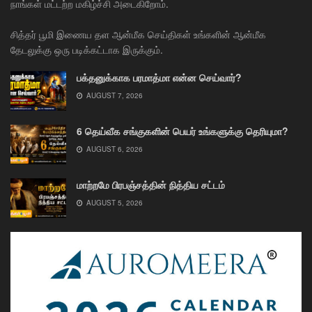
நாங்கள் மட்டற்ற மகிழ்ச்சி அடைகிறோம்.
சித்தர் பூமி இணைய தள ஆன்மீக செய்திகள் உங்களின் ஆன்மீக
தேடலுக்கு ஒரு படிக்கட்டாக இருக்கும்.
பக்தனுக்காக பரமாத்மா என்ன செய்வார்?
AUGUST 7, 2026
6 தெய்வீக சங்குகளின் பெயர் உங்களுக்கு தெரியுமா?
AUGUST 6, 2026
மாற்றமே பிரபஞ்சத்தின் நித்திய சட்டம்
AUGUST 5, 2026