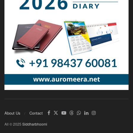
About Us
Contact
All © 2025
Siddharbhoomi