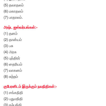
(5) தவாதலம்
(6) மகாதலம்
(7) பாதாலம்.
அஷ்ட ஐஸ்வர்யங்கள்:-
(1) தனம்
(2) தான்யம்
(3) பசு
(4) அரசு
(5) புத்திரர்
(6) தைரியம்
(7) வாகனம்
(8) சுற்றம்
குபேரனிடம் இருக்கும் நவநிதிகள்:-
(1) சங்கநிதி
(2) பதுமநிதி
(3) கற்பநிதி