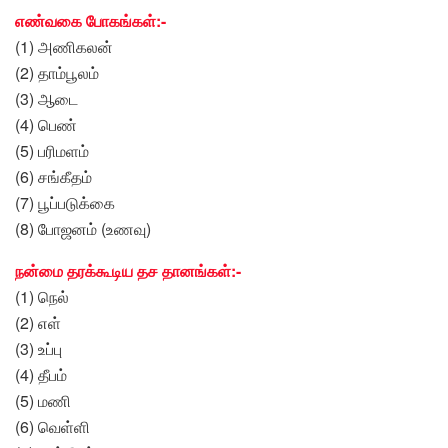
எண்வகை போகங்கள்:-
(1) அணிகலன்
(2) தாம்பூலம்
(3) ஆடை
(4) பெண்
(5) பரிமளம்
(6) சங்கீதம்
(7) பூப்படுக்கை
(8) போஜனம் (உணவு)
நன்மை தரக்கூடிய தச தானங்கள்:-
(1) நெல்
(2) எள்
(3) உப்பு
(4) தீபம்
(5) மணி
(6) வெள்ளி