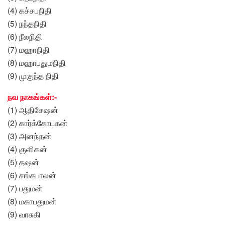
(4) கச்சபநிதி
(5) நந்தநிதி
(6) நீலநிதி
(7) மஹாநிதி
(8) மஹாபதுமநிதி
(9) முகுந்த நிதி
நவ நாகங்கள்:-
(1) ஆதிசேஷன்
(2) கார்க்கோடகன்
(3) அனந்தன்
(4) குளிகன்
(5) தஷன்
(6) சங்கபாலன்
(7) பதுமன்
(8) மகாபதுமன்
(9) வாசுகி