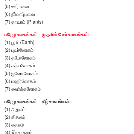
(5) ஊர்பவை
(6) நீர்வாழ்பவை
(7) தாவரம் (Plants)
ஈரேழு உலகங்கள் – முதலில் மேல் உலகங்கள்:-
(1) பூமி (Earth)
(2) புவர்லோகம்
(3) தபோலோகம்
(4) சத்யலோகம்
(5) ஜனோலோகம்
(6) மஹர்லோகம்
(7) சுவர்க்கலோகம்
ஈரேழு உலகங்கள் – கீழ் உலகங்கள்:-
(
1) அதலம்
(2) கிதலம்
(3) சுதலம்
(4) இரசாதலம்