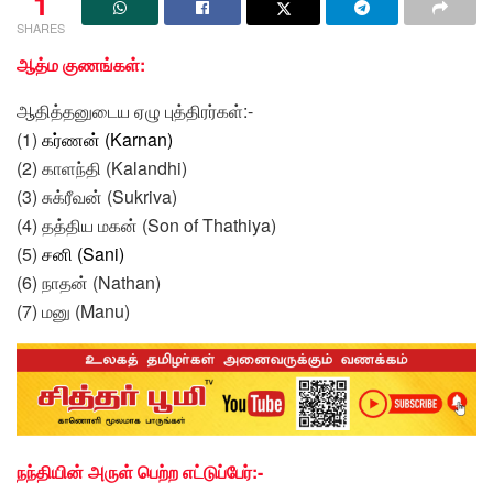
1
SHARES
ஆத்ம குணங்கள்:
ஆதித்தனுடைய ஏழு புத்திரர்கள்:-
(1)
கர்ணன்
(
Karnan
)
(2) காளந்தி (Kalandhi)
(3) சுக்ரீவன் (Sukriva)
(4) தத்திய மகன் (Son of Thathiya)
(5)
சனி
(
Sani
)
(6) நாதன் (Nathan)
(7) மனு (Manu)
நந்தியின் அருள் பெற்ற எட்டுப்பேர்:-