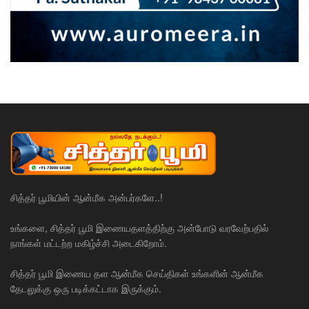
சித்தர் பூமியின் ஆன்மீக அன்பர்களே..!
உங்களை, சித்தர் பூமி இணையதளத்திற்கு அன்போடு வரவேற்பதில்
நாங்கள் மட்டற்ற மகிழ்ச்சி அடைகிறோம்.
சித்தர் பூமி இணைய தள ஆன்மீக செய்திகள் உங்களின் ஆன்மீக
தேடலுக்கு ஒரு படிக்கட்டாக இருக்கும்.