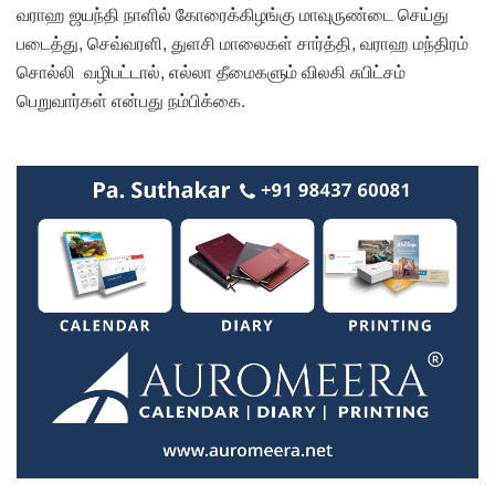
வராஹ ஜயந்தி நாளில் கோரைக்கிழங்கு மாவுருண்டை செய்து
படைத்து, செவ்வரளி, துளசி மாலைகள் சார்த்தி, வராஹ மந்திரம்
சொல்லி வழிபட்டால், எல்லா தீமைகளும் விலகி சுபிட்சம்
பெறுவார்கள் என்பது நம்பிக்கை.