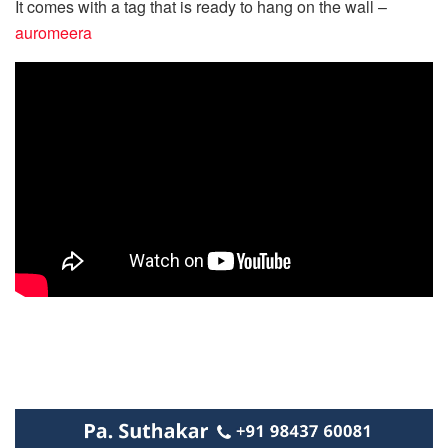
It comes with a tag that is ready to hang on the wall –
auromeera