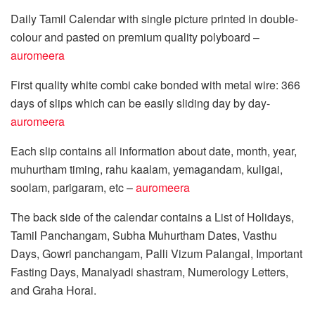
Daily Tamil Calendar with single picture printed in double-
colour and pasted on premium quality polyboard –
auromeera
First quality white combi cake bonded with metal wire: 366
days of slips which can be easily sliding day by day-
auromeera
Each slip contains all information about date, month, year,
muhurtham timing, rahu kaalam, yemagandam, kuligai,
soolam, parigaram, etc –
auromeera
The back side of the calendar contains a List of Holidays,
Tamil Panchangam, Subha Muhurtham Dates, Vasthu
Days, Gowri panchangam, Palli Vizum Palangal, Important
Fasting Days, Manaiyadi shastram, Numerology Letters,
and Graha Horai.