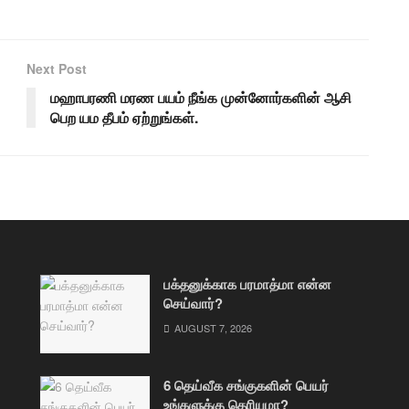
Next Post
மஹாபரணி மரண பயம் நீங்க முன்னோர்களின் ஆசி
பெற யம தீபம் ஏற்றுங்கள்.
பக்தனுக்காக பரமாத்மா என்ன
செய்வார்?
AUGUST 7, 2026
6 தெய்வீக சங்குகளின் பெயர்
உங்களுக்கு தெரியுமா?