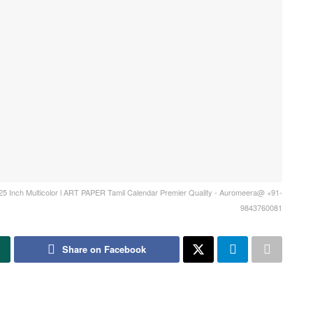
5 Inch Multicolor l ART PAPER Tamil Calendar Premier Quality - Auromeera@ +91-
9843760081
Share on Facebook