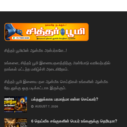
சித்தர் பூமியின் ஆன்மீக அன்பர்களே..!
உங்களை, சித்தர் பூமி இணையதளத்திற்கு அன்போடு வரவேற்பதில்
நாங்கள் மட்டற்ற மகிழ்ச்சி அடைகிறோம்.
சித்தர் பூமி இணைய தள ஆன்மீக செய்திகள் உங்களின் ஆன்மீக
தேடலுக்கு ஒரு படிக்கட்டாக இருக்கும்.
பக்தனுக்காக பரமாத்மா என்ன செய்வார்?
AUGUST 7, 2026
6 தெய்வீக சங்குகளின் பெயர் உங்களுக்கு தெரியுமா?