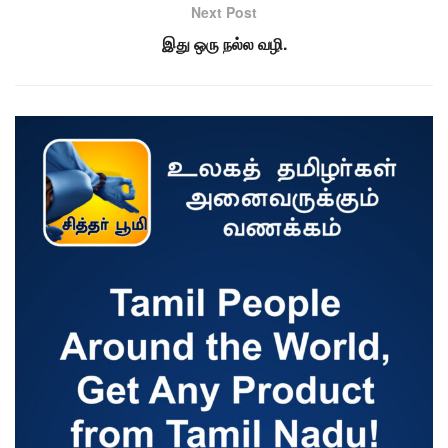
Next Post
இது ஒரு நல்ல வழி.