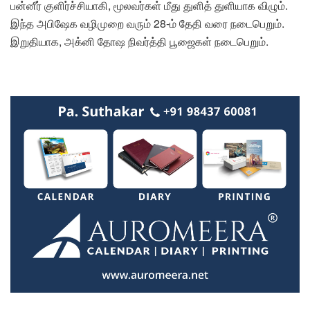
பன்னீர் குளிர்ச்சியாகி, மூலவர்கள் மீது துளித் துளியாக விழும்.
இந்த அபிஷேக வழிமுறை வரும் 28-ம் தேதி வரை நடைபெறும்.
இறுதியாக, அக்னி தோஷ நிவர்த்தி பூஜைகள் நடைபெறும்.