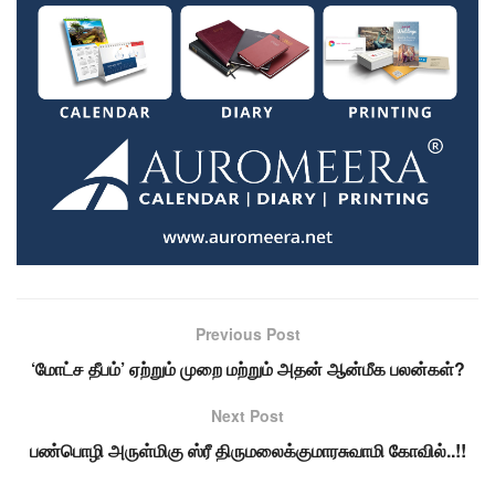
Previous Post
‘மோட்ச தீபம்’ ஏற்றும் முறை மற்றும் அதன் ஆன்மீக பலன்கள்?
Next Post
பண்பொழி அருள்மிகு ஸ்ரீ திருமலைக்குமாரசுவாமி கோவில்..!!