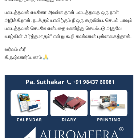
படைத்தவன் எவனோ அவனே தான் படைத்ததை ஒரு நாள்
அழிக்கிறான். நடக்கும் யாவிற்கும் நீ ஒரு கருவியே. செயல் யாவும்
படைத்தவன் செயலே என்பதை உணர்ந்து செயல்படு அதுவே
வாழ்வின் அர்த்தமாகும்” என்று கூறி கண்ணன் புன்னகைத்தான்.
ஸர்வம் ஸ்ரீ
கிருஷ்ணார்ப்பணம்