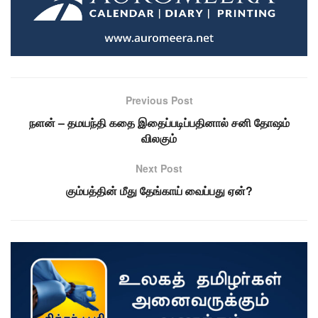
Previous Post
நளன் – தமயந்தி கதை இதைப்படிப்பதினால் சனி தோஷம்
விலகும்
Next Post
கும்பத்தின் மீது தேங்காய் வைப்பது ஏன்?