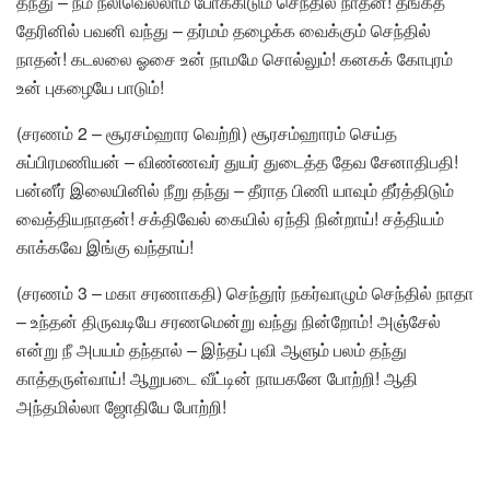
தந்து – நம் நலிவெல்லாம் போக்கிடும் செந்தில் நாதன்! தங்கத்
தேரினில் பவனி வந்து – தர்மம் தழைக்க வைக்கும் செந்தில்
நாதன்! கடலலை ஓசை உன் நாமமே சொல்லும்! கனகக் கோபுரம்
உன் புகழையே பாடும்!
(சரணம் 2 – சூரசம்ஹார வெற்றி) சூரசம்ஹாரம் செய்த
சுப்பிரமணியன் – விண்ணவர் துயர் துடைத்த தேவ சேனாதிபதி!
பன்னீர் இலையினில் நீறு தந்து – தீராத பிணி யாவும் தீர்த்திடும்
வைத்தியநாதன்! சக்திவேல் கையில் ஏந்தி நின்றாய்! சத்தியம்
காக்கவே இங்கு வந்தாய்!
(சரணம் 3 – மகா சரணாகதி) செந்தூர் நகர்வாழும் செந்தில் நாதா
– உந்தன் திருவடியே சரணமென்று வந்து நின்றோம்! அஞ்சேல்
என்று நீ அபயம் தந்தால் – இந்தப் புவி ஆளும் பலம் தந்து
காத்தருள்வாய்! ஆறுபடை வீட்டின் நாயகனே போற்றி! ஆதி
அந்தமில்லா ஜோதியே போற்றி!