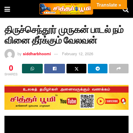
Translate »
திருச்செந்தூர் முருகன் பாடல் நம்
வினை தீர்க்கும் வேலவன்
by
siddharbhoomi
February 12, 2026
0
SHARES