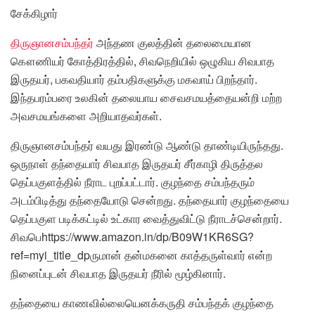
சேக்கிழார்
திருஞானசம்பந்தர்
அந்தண குலத்தின் தலைமையான
கௌணியர் கோத்திரத்தில், சிவநெறியில் ஒழுகிய சிவபாத
இருதயர், பகவதியார் தம்பதிகளுக்கு மகவாய் பிறந்தார்.
இந்தபரம்பரை உலகின் தலையாய சைவசமயத்தையன்றி மற்ற
அவசமயங்களை அறியாதவர்கள்.
திருஞானசம்பந்தர் வயது இரண்டு ஆண்டு தாண்டியிருந்தது.
ஒருநாள் தந்தையார் சிவபாத இருதயர் சீர்காழி திருத்தல
தெப்பகுளத்தில் நீராட புறப்பட்டார். குழந்தை சம்பந்தரும்
அடம்பிடித்து தந்தையோடு சென்றது. தந்தையார் குழந்தையை
தெப்பகுள படிக்கட்டில் உட்கார வைத்துவிட்டு நீராடச்சென்றார்.
சிவபெhttps://www.amazon.in/dp/B09W1KR6SG?
ref=myi_title_dpருமான் தன்மகனை காத்தருள்வார் என்ற
நினைப்புடன் சிவபாத இருதயர் நீரில் மூழ்கினார்.
தந்தையை காணவில்லையெனக்கருதி சம்பந்தக் குழந்தை