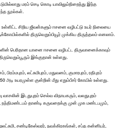
ட்டுமில்லாது மரம் செடி கொடி யாவிலும்நிறைந்து இந்த
ந்த நூல்கள்.
ி உள்ளிட்ட சிறிய
ஜீவன்
களும் ஈசனை வழிபட்டு உயர் நிலையை
ுக்கோயில்
களில்
திருவெறும்பியூர்
முக்கிய திருத்தலம் எனலாம்.
சிகளின் பெரிதான
யானை ஈசனை
வழிபட்ட திருவானைக்காவும்
திருவெறும்பூரும் இங்குதான் உள்ளது.
சம்
,
பிரம்மபுரம்
,
லட்சுமிபுரம்
, மதுவனம், குமாரபுரம், ரதிபுரம்
250 அடி உயரமுள்ள குன்றின் மீது எறும்பீசர் கோயில் உள்ளது.
ு வாசலின் இடதுபுறம் செல்வ விநாயகரும், வலதுபுறம்
ம், நந்திமண்டபம் தாண்டி கருவறைக்கு முன் முக மண்டபமும்,
கஜலட்சுமி, சண்டிகேஸ்வரர், நவக்கிரகங்கள், சப்த கன்னியர்,