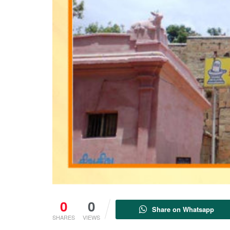
0
0
Share on Whatsapp
SHARES
VIEWS