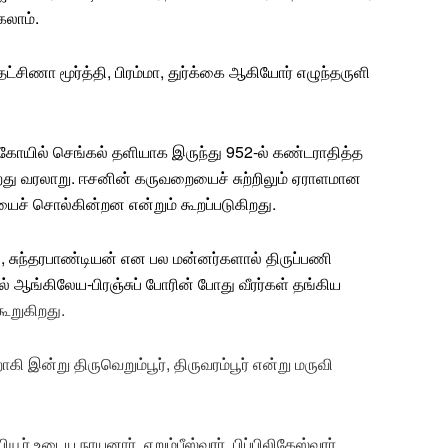
லாம்.
தட்சிணா மூர்த்தி
,
பிரம்மா
, துர்க்கை ஆகியோர் எழுந்தருளி
்த கோயில் செங்கல் தளியாக இருந்து 952-ல் கண்டராதித்த
றது வரலாறு. ஈசனின் கருவறையைச் சுற்றிலும் ஏராளமான
ச் சொல்கின்றன என்றும் கூறப்படுகிறது.
், சுந்தரபாண்டியன் என பல மன்னர்களால் திருப்பணி
ல் ஆங்கிலேய-பிரஞ்சுப் போரின் போது வீரர்கள் தங்கிய
ூறுகிறது.
ாகி இன்று திருவெறும்பூர், திருவரம்பூர் என்று மருவி
் உடைய நாயனார், எறும்பீஸ்வரர், பிப்பிலிகேஸ்வரர்,