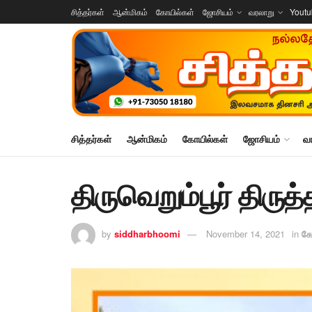
சித்தர்கள்
ஆன்மிகம்
கோயில்கள்
ஜோசியம்
வரலாறு
Yout
சித்தர்கள்
ஆன்மிகம்
கோயில்கள்
ஜோசியம்
வ
திருவெறும்பூர் திருத்
by
siddharbhoomi
November 14, 2021
in
கோ