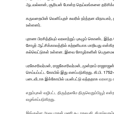
ஆடவல்லான், சூரியன் போன்ற தெய்வங்களை தரிசிக்க
கருவறையின் வெளிப்புறச் சுவரில் நர்த்தன விநாயகர்,
உள்ளனர்.
புராண பிரசித்தியும் வரலாற்றுப் புகழும் கொண்ட இந
சோழர் ஆட்சிக்காலத்தில் கற்றளியாக மாறியது என்கி
கல்வெட்டுகள் உள்ளன. இவை சோழர்களின் பெருமையை
பரகேசரிவர்மன், ராஜகேசரிவர்மன், மூன்றாம் ராஜராஜன
செய்யப்பட்ட கோயில் இது எனப்படுகிறது. கி.பி. 1752-
படைவீடாக இக்கோயில் பயன்பட்டு வந்ததாக
வரலாறு க
எறும்புகள் வழிபட்ட திருத்தலமே திருவெறும்பியூர் என்ற
வழங்கப்படுகிறது.
இங்குள்ள ஆலய ஈசன் மணி கூடாசலபதி, திருவெறும்பியூர