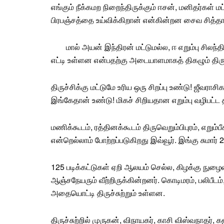
எங்கும் நீக்கமற நிறைந்திருக்கும் ஈசன், மனிதர்கள் ம
பிரபஞ்சத்தை உய்விக்கிறான் என்கின்றன சைவ சித்தா
மால் அயன் இந்திரன் மட்டுமல்ல, ஈ எறும்பு சிலந்த
எட்டி உள்ளன என்பதற்கு அடையாளமாகத் திகழும்
திர
திருச்சிக்கு மட்டுமே உரிய ஒரு சிறப்பு உண்டு! ஜீவரா
இங்கேதான் உண்டு! மிகச் சிறியதான எறும்பு வழிபட்ட 
மணிக்கூடம், ரத்தினக்கூடம் திருவெறும்பிபுரம்,
எறும்பீ
என்றெல்லாம் போற்றப்படுகிறது இவ்வூர். இங்கு சுமார் 
125 படிக்கட்டுகள் ஏறி ஆலயம் செல்ல, கிழக்கு நுழைவ
ஆஞ்சநேயரும் வீற்றிருக்கின்றனர்.
கொடிமரம்
, பலிபீட
அதையொட்டி திருச்சுற்றும் உள்ளன.
திருச்சுற்றில் முருகன், விநாயகர், காசி விஸ்வநாதர், 