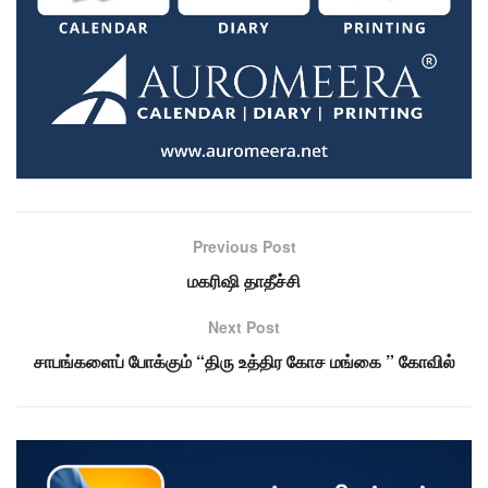
Previous Post
மகரிஷி தாதீச்சி
Next Post
சாபங்களைப் போக்கும் “திரு உத்திர கோச மங்கை ” கோவில்