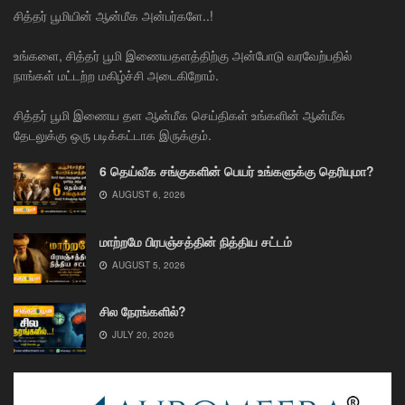
சித்தர் பூமியின் ஆன்மீக அன்பர்களே..!
உங்களை, சித்தர் பூமி இணையதளத்திற்கு அன்போடு வரவேற்பதில்
நாங்கள் மட்டற்ற மகிழ்ச்சி அடைகிறோம்.
சித்தர் பூமி இணைய தள ஆன்மீக செய்திகள் உங்களின் ஆன்மீக
தேடலுக்கு ஒரு படிக்கட்டாக இருக்கும்.
6 தெய்வீக சங்குகளின் பெயர் உங்களுக்கு தெரியுமா?
AUGUST 6, 2026
மாற்றமே பிரபஞ்சத்தின் நித்திய சட்டம்
AUGUST 5, 2026
சில நேரங்களில்?
JULY 20, 2026