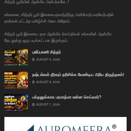
சித்தர் பூமியின் ஆன்மீக அன்பர்களே..!
உங்களை, சித்தர் பூமி இணையதளத்திற்கு அன்போடு வரவேற்பதில்
நாங்கள் மட்டற்ற மகிழ்ச்சி அடைகிறோம்.
சித்தர் பூமி இணைய தள ஆன்மீக செய்திகள் உங்களின் ஆன்மீக
தேடலுக்கு ஒரு படிக்கட்டாக இருக்கும்.
புலிப்பாணி சித்தர்
AUGUST 9, 2026
நஷ்டங்கள் தீரவும் தரிசிக்க வேண்டிய அரிய திருத்தலம்!
AUGUST 8, 2026
பக்தனுக்காக பரமாத்மா என்ன செய்வார்?
AUGUST 7, 2026