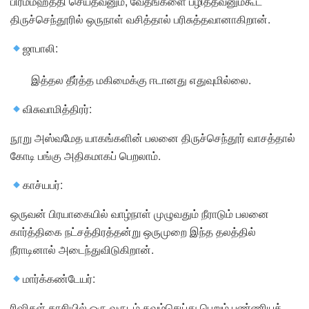
பிரம்மஹத்தி செய்தவனும், வேதங்களை பழித்தவனும்கூட
திருச்செந்தூரில் ஒருநாள் வசித்தால் பரிசுத்தவானாகிறான்.
ஜாபாலி:
இத்தல தீர்த்த மகிமைக்கு ஈடானது எதுவுமில்லை.
விசுவாமித்திரர்:
நூறு அஸ்வமேத யாகங்களின் பலனை திருச்செந்தூர் வாசத்தால்
கோடி பங்கு அதிகமாகப் பெறலாம்.
காச்யபர்:
ஒருவன் பிரயாகையில் வாழ்நாள் முழுவதும் நீராடும் பலனை
கார்த்திகை நட்சத்திரத்தன்று ஒருமுறை இந்த தலத்தில்
நீராடினால் அடைந்துவிடுகிறான்.
மார்க்கண்டேயர்:
ரிஷிகள் காசியில் ஒரு வருடம் தவம்செய்து பெறும் புண்ணியத்