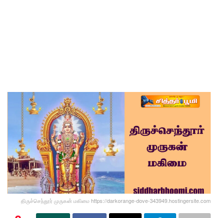
திருச்செந்தூர் முருகன் மகிமை https://darkorange-dove-343949.hostingersite.com