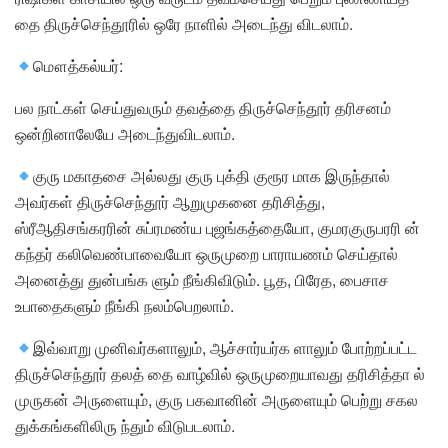
தை திருச்செந்தூரில் ஒரே நாளில் அடைந்து விடலாம்.
மௌத்கல்யர்:
பல நாட்கள் செய்துவரும் தவத்தை திருச்செந்தூர் தரிசனம்
ஒன்றினாலேயே அடைந்துவிடலாம்.
குரு மகாதசை அல்லது குரு புக்தி குரூர மாக இருந்தால்
அவர்கள் திருச்செந்தூர் ஆறுமுகனை தரிசித்து,
ஸ்ரீஆதிசங்கரரின் சுப்ரமண்ய புஜங்கத்தையோ, குமரகுருபரரி ன்
கந்தர் கலிவெண்பாவையோ ஒருமுறை பாராயணம் செய்தால்
அனைத்து துன்பங்க ளும் நீங்கிவிடும். பூத, பிரேத, பைசாச
உபாதைகளும் நீங்கி நலம்பெறலாம்.
இவ்வாறு முனிவர்களாலும், ஆச்சார்யர்க ளாலும் போற்றப்பட்ட
திருச்செந்தூர் தலத் தை வாழ்வில் ஒருமுறையாவது தரிசித்தா ல்
முருகன் அருளையும், குரு பகவானின் அருளையும் பெற்று சகல
துக்கங்களிலிரு ந்தும் விடுபடலாம்.