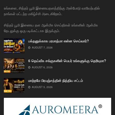
உங்களை, சித்தர் பூமி இணையதளத்திற்கு அன்போடு வரவேற்பதில்
நாங்கள் மட்டற்ற மகிழ்ச்சி அடைகிறோம்.
சித்தர் பூமி இணைய தள ஆன்மீக செய்திகள் உங்களின் ஆன்மீக
தேடலுக்கு ஒரு படிக்கட்டாக இருக்கும்.
பக்தனுக்காக பரமாத்மா என்ன செய்வார்?
AUGUST 7, 2026
6 தெய்வீக சங்குகளின் பெயர் உங்களுக்கு தெரியுமா?
AUGUST 6, 2026
மாற்றமே பிரபஞ்சத்தின் நித்திய சட்டம்
AUGUST 5, 2026