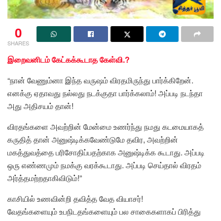
0
SHARES
இறைவனிடம் கேட்கக்கூடாத கேள்வி.?
“நான் வேணும்னா இந்த வருஷம் விரதமிருந்து பார்க்கிறேன்.
எனக்கு ஏதாவது நல்லது நடக்குதா பார்க்கலாம்! அப்படி நடந்தா
அது அதிசயம் தான்!
விரதங்களை அவற்றின் மேன்மை உணர்ந்து நமது கடமையாகத்
கருதித் தான் அனுஷ்டிக்கவேண்டுமே தவிர, அவற்றின்
மகத்துவத்தை பரிசோதிப்பதற்காக அனுஷ்டிக்க கூடாது. அப்படி
ஒரு எண்ணமும் நமக்கு வரக்கூடாது. அப்படி செய்தால் விரதம்
அர்த்தமற்றதாகிவிடும்!”
காசி
யில் உணவின்றி தவித்த வேத வியாசர்!
வேதங்களையும் உபநிடதங்களையும் பல சாகைகளாகப் பிரித்து