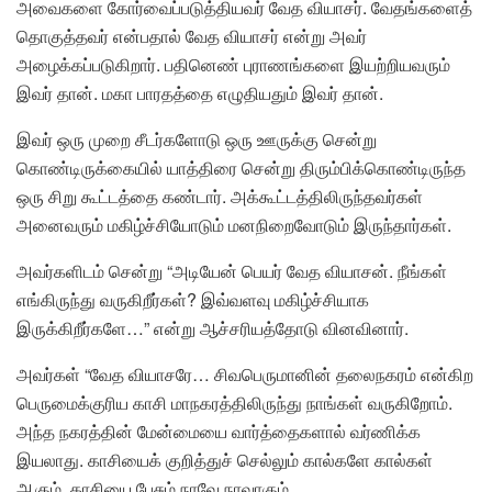
அவைகளை கோர்வைப்படுத்தியவர் வேத வியாசர். வேதங்களைத்
தொகுத்தவர் என்பதால் வேத வியாசர் என்று அவர்
அழைக்கப்படுகிறார். பதினெண் புராணங்களை இயற்றியவரும்
இவர் தான். மகா பாரதத்தை எழுதியதும் இவர் தான்.
இவர் ஒரு முறை சீடர்களோடு ஒரு ஊருக்கு சென்று
கொண்டிருக்கையில்
யாத்திரை
சென்று திரும்பிக்கொண்டிருந்த
ஒரு சிறு கூட்டத்தை கண்டார். அக்கூட்டத்திலிருந்தவர்கள்
அனைவரும் மகிழ்ச்சியோடும்
மனநிறைவோடும்
இருந்தார்கள்.
அவர்களிடம் சென்று “அடியேன் பெயர் வேத வியாசன். நீங்கள்
எங்கிருந்து வருகிறீர்கள்? இவ்வளவு மகிழ்ச்சியாக
இருக்கிறீர்களே…” என்று ஆச்சரியத்தோடு வினவினார்.
அவர்கள் “வேத வியாசரே… சிவபெருமானின்
தலைநகரம்
என்கிற
பெருமைக்குரிய காசி
மாநகரத்திலிருந்து நாங்கள் வருகிறோம்.
அந்த நகரத்தின் மேன்மையை வார்த்தைகளால் வர்ணிக்க
இயலாது. காசியைக் குறித்துச் செல்லும் கால்களே கால்கள்
ஆகும், காசியை பேசும் நாவே நாவாகும்.