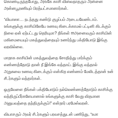
கொண்டிருந்தபோது, அங்கே காசி விஸ்வநாதரும் அன்னை
அன்னபூரணியும் பிரத்யட்சமானார்கள்.
“வியாஸா… நடந்தது கண்டு குழப்பம் அடையவேண்டாம்.
உங்களுக்கு காசியிலேயே உணவு கிடைக்காமல் பட்டினி கிடக்கும்
நிலை ஏன் ஏற்பட்டது தெரியுமா? நீங்கள் mஅனைவரும் காசியின்
மகிமையையும் மகத்துவத்தையும் உணர்ந்து பக்தியோடு இங்கு
வரவில்லை.
மாறாக காசியின் மகத்துவத்தை சோதித்து பார்க்கும்
எண்ணத்தோடு தான் நீ இங்கே வந்தாய். இங்கு வந்தால்
அறுசுவை உணவு கிடைக்கும் என்கிற எண்ணம் மேலிடத்தான் உன்
சீடர்களும் வந்தார்கள்.
ஒருவேளை நீங்கள் பக்தியோடும் நல்லெண்ணத்தோடும் காசிக்கு
வந்திருப்பீர்களேயானால் உங்களுக்கு காசி வேறு விதமான
அனுபவத்தை தந்திருக்கும்!” என்றார் பரமேஸ்வரன்.
வியாசரும் அவர் சீடர்களும் பரவசத்துடன் பணிந்து, “உமா