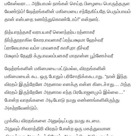
மகேஸ்வரா… அறியாமல் நாங்கள் செய்த பிழையை பொருத்தருள
வேண்டும்! ஷேத்ரங்களின் மகிமையை சந்தேகிப்பதே பெரும்பாவம்
தான் என்பதை உணர்ந்துகொண்டோம்!” என்றனர்.
நித்யாநந்தகரீ வராபயகரீ ஸெளந்தர்ய ரத்னாகரீ
நிர்த்தூதாகில கோரபாவனகரீ ப்ரத்யக்ஷமா ஹேச்வரீ
ப்ராலேயாசல வம்ச பாவனகரீ காசீபுரா தீச்வரீ
பிக்ஷாம் தேஹி க்ருபாவலம்பனகரீ மாதான்ன பூர்ணேச்வரீ
ஷேத்ரங்களின் மகிமையை மட்டுமல்ல, விரதங்களின்
மகிமையைக் கூட ஒரு போதும் பரிசோதிக்ககூடாது. “நான் இந்த
விரதம் இருந்தேனே அதனால எனக்கு என்ன கிடைச்சது… அந்த
விரதம் இருந்தேனே அதனால எந்த பிரயோஜனமும் இல்லை…”
போன்ற வாதங்களை அடியோடு நமது எண்ணங்களிலிருந்து
அகற்றவேண்டும்.
முக்கிய விரதங்களை அனுஷ்டிப்பது நமது கடமை.
அதுவும் சிவராத்திரி விரதம் போன்ற ஒரு மகத்துவமான