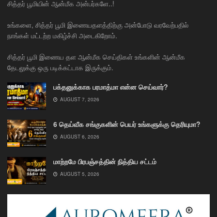
சித்தர் பூமியின் ஆன்மீக அன்பர்களே..!
உங்களை, சித்தர் பூமி இணையதளத்திற்கு அன்போடு வரவேற்பதில்
நாங்கள் மட்டற்ற மகிழ்ச்சி அடைகிறோம்.
சித்தர் பூமி இணைய தள ஆன்மீக செய்திகள் உங்களின் ஆன்மீக
தேடலுக்கு ஒரு படிக்கட்டாக இருக்கும்.
பக்தனுக்காக பரமாத்மா என்ன செய்வார்?
AUGUST 7, 2026
6 தெய்வீக சங்குகளின் பெயர் உங்களுக்கு தெரியுமா?
AUGUST 6, 2026
மாற்றமே பிரபஞ்சத்தின் நித்திய சட்டம்
AUGUST 5, 2026