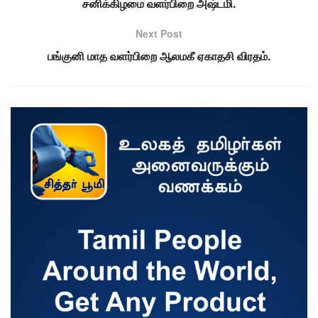
சனிக்கிழமை வளர்பிறை அஷ்டமி.
Next Post
பங்குனி மாத வளர்பிறை ஆலமகீ ஏகாதசி விரதம்.