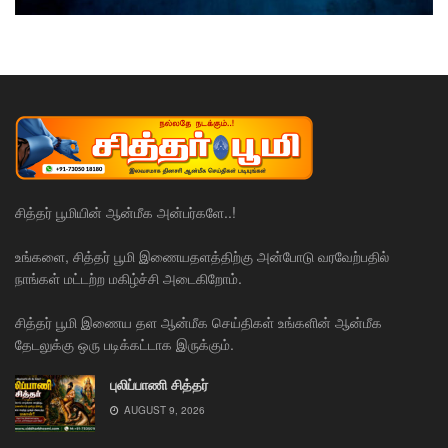
சித்தர் பூமியின் ஆன்மீக அன்பர்களே..!
உங்களை, சித்தர் பூமி இணையதளத்திற்கு அன்போடு வரவேற்பதில்
நாங்கள் மட்டற்ற மகிழ்ச்சி அடைகிறோம்.
சித்தர் பூமி இணைய தள ஆன்மீக செய்திகள் உங்களின் ஆன்மீக
தேடலுக்கு ஒரு படிக்கட்டாக இருக்கும்.
புலிப்பாணி சித்தர்
AUGUST 9, 2026