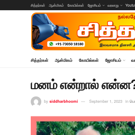
சித்தர்கள்
ஆன்மிகம்
கோயில்கள்
ஜோசியம்
வரலாறு
Yout
சித்தர்கள்
ஆன்மிகம்
கோயில்கள்
ஜோசியம்
வ
மனம் என்றால் என்ன
by
siddharbhoomi
September 1, 2023
in
பொ