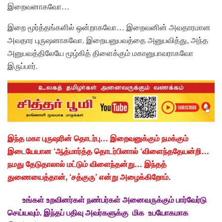
இறைவனாகவோ…
இறை மூர்த்தங்களில் ஒன்றாகவோ… இறைவனின் அவதாரமான
அவதார புருஷனாகவோ. இறையனுபவத்தை அனுபவித்து, அந்த
அனுபவத்திலேயே மூழ்கித் திளைக்கும் மகானுபாவராகவோ
இருப்பார்.
இந்த மகா புருஷரின் தொடர்பு… இறைவனுக்கும் நமக்கும்
இடையேயான ‘ஆத்மார்த்த தொடர்பினால் ‘விளைந்ததேயன்றி…
நமது தேடுதாலால் மட்டும் விளைந்தன்று… இந்தத்
துணையைத்தான், ‘சத்குரு’ என்று அழைக்கிறோம்.
உங்கள்
உறவினர்கள்
நண்பர்கள்
அனைவருக்கும்
பார்வேர்டு
செய்யவும்.
இந்தப்
பதிவு
அவர்களுக்கு
மிக
உபயோகமாக