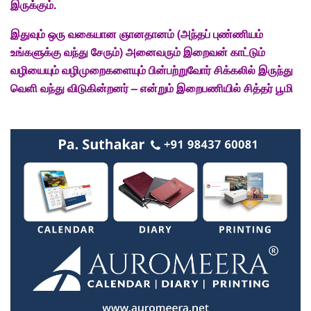
இருக்கும்.
இதுவும்
ஒரு
வகையான
ஞானதானம் (
அந்தப்
புண்ணியம்
உங்களுக்கு
வந்து
சேரும்)
அனைவரும்
இறைவன்
காட்டும்
வழியையும்
வழிமுறைகளையும்
பின்பற்றுவோர்
சிக்கலில்
இருந்து
வெளி
வந்து
விடுகின்றனர் – என்றும்
இறைபணியில்
சித்தர்
பூமி