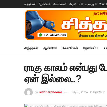
சித்தர்கள்
ஆன்மிகம்
கோயில்கள்
ஜோசியம்
வரலாறு
Youtu
சித்தர்கள்
ஆன்மிகம்
கோயில்கள்
ஜோசியம்
வ
ராகு காலம் என்பது ப
ஏன் இல்லை..?
by
siddharbhoomi
July 5, 2024
in
ஜோசியம்