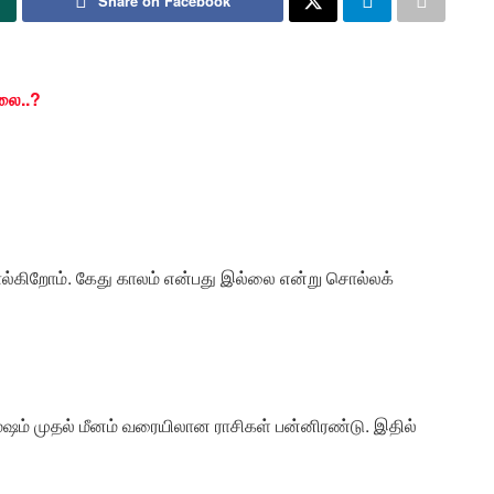
Share on Facebook
்லை..?
றோம். கேது கால‌ம் எ‌ன்பது இ‌ல்லை எ‌ன்று சொ‌ல்ல‌க்
ேஷம் முதல் மீனம் வரையிலான ராசிகள் பன்னிரண்டு. இதில்