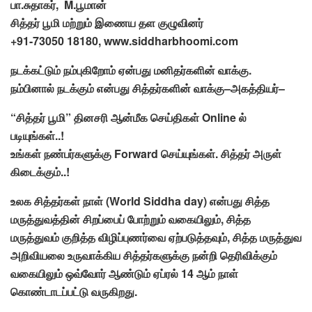
பா.
சுதாகர், M.
பூமான்
சித்தர்
பூமி
மற்றும்
இணைய
தள
குழுவினர்
+91-73050 18180, www.s
iddharbhoomi.com
நடக்கட்டும்
நம்புகிறோம்
ஏன்பது
மனிதர்களின்
வாக்கு
.
நம்பினால்
நடக்கும்
என்பது
சித்தர்களின்
வாக்கு
–
அகத்தியர்
–
“
சித்தர்
பூமி
”
தினசரி
ஆன்மீக
செய்திகள்
Online
ல்
படியுங்கள்
..!
உங்கள்
நண்பர்களுக்கு
Forward
செய்யுங்கள்
.
சித்தர்
அருள்
கிடைக்கும்
..!
உலக சித்தர்கள்
நாள் (World Siddha day) என்பது சித்த
மருத்துவத்தின் சிறப்பைப் போற்றும் வகையிலும், சித்த
மருத்துவம் குறித்த விழிப்புணர்வை ஏற்படுத்தவும், சித்த மருத்துவ
அறிவியலை உருவாக்கிய சித்தர்களுக்கு நன்றி தெரிவிக்கும்
வகையிலும் ஒவ்வோர் ஆண்டும் ஏப்ரல் 14 ஆம் நாள்
கொண்டாடப்பட்டு வருகிறது.