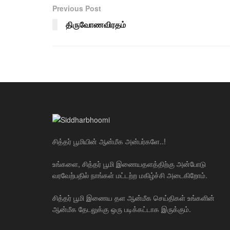
Previous Post
திருவோணவிரதம்
சித்தர் பூமியின் ஆன்மீக அன்பர்களே..!
உங்களை, சித்தர் பூமி இணையதளத்திற்கு அன்போடு
வரவேற்பதில் நாங்கள் மட்டற்ற மகிழ்ச்சி அடைகிறோம்.
சித்தர் பூமி இணைய தள ஆன்மீக செய்திகள் உங்களின்
ஆன்மீக தேடலுக்கு ஒரு படிக்கட்டாக இருக்கும்.