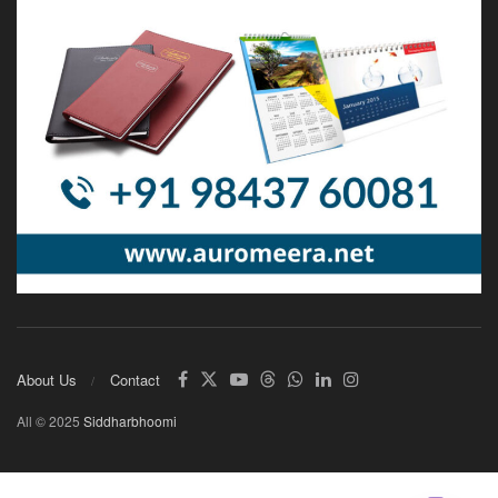
About Us
Contact
All © 2025
Siddharbhoomi