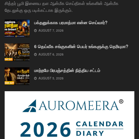
சித்தர் பூமி இணைய தள ஆன்மீக செய்திகள் உங்களின் ஆன்மீக
தேடலுக்கு ஒரு படிக்கட்டாக இருக்கும்.
பக்தனுக்காக பரமாத்மா என்ன செய்வார்?
AUGUST 7, 2026
6 தெய்வீக சங்குகளின் பெயர் உங்களுக்கு தெரியுமா?
AUGUST 6, 2026
மாற்றமே பிரபஞ்சத்தின் நித்திய சட்டம்
AUGUST 5, 2026