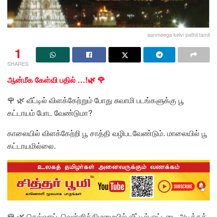
aanmeega kelvi pathil tamil
1
SHARES
ஆன்மீக கேள்வி பதில் …!🌿 🌹
🌹 🌿 வீட்டில் விளக்கேற்றும் போது சுவாமி படங்களுக்கு பூ
கட்டாயம் போட வேண்டுமா?
காலையில் விளக்கேற்றி பூ சாத்தி வழிபடவேண்டும். மாலையில் பூ
கட்டாயமில்லை.
🌹 🌿 செவ்வாய், வெள்ளிக்கிழமையில் வீட்டில் ஒட்டடை அடிக்கக்