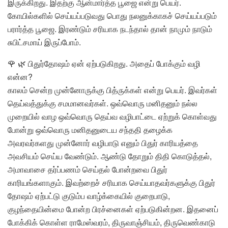
இருக்கிறது. இதற்கு ஆன்மார்த்த பூஜை என்று பெயர்.
கோயில்களில் செய்யப்படுவது பொது நலனுக்காகச் செய்யப்படும்
பரார்த்த பூஜை. இரண்டும் சரியாக நடந்தால் தான் நாமும் நாடும்
சுபிட்சமாய் இருப்போம்.
🌹 🌿 பிதுர்தோஷம் ஏன் ஏற்படுகிறது. அதைப் போக்கும் வழி
என்ன?
காலம் சென்ற முன்னோருக்கு பித்ருக்கள் என்று பெயர். இவர்கள்
தெய்வத்துக்கு சமமானவர்கள். ஒவ்வொரு மனிதனும் நல்ல
முறையில் வாழ ஒவ்வொரு தெய்வ வழிபாட்டை ஏற்றுக் கொள்வது
போன்று ஒவ்வொரு மனிதனுடைய சந்ததி தழைக்க
அவரவர்களது முன்னோர் வழிபாடு எனும் பிதுர் காரியத்தை
அவசியம் செய்ய வேண்டும். ஆண்டு தோறும் திதி கொடுத்தல்,
அமாவாசை தர்ப்பணம் செய்தல் போன்றவை பிதுர்
காரியங்களாகும். இவற்றைச் சரியாக செய்யாதவர்களுக்கு பிதுர்
தோஷம் ஏற்பட்டு குடும்ப வாழ்க்கையில் குறைபாடு,
குழந்தையின்மை போன்ற பிரச்னைகள் ஏற்படுகின்றன. இதனைப்
போக்கிக் கொள்ள ராமேஸ்வரம், திருவாஞ்சியம், திருவெண்காடு