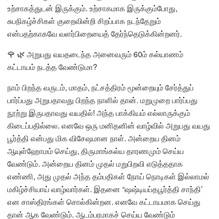
உற்சாகத்துடன் இருக்கும். உற்சாகமாக இருக்கும்போது,
சுபநிகழ்ச்சிகள் குறைவின்றி சிறப்பாக நடந்தேறும்
என்பதற்காகவே வளர்பிறையைத் தேர்ந்தெடுக்கின்றனர்.
🌹 🌿 அறுபது வயதடைந்த அனைவரும் 60ம் கல்யாணம்
கட்டாயம் நடத்த வேண்டுமா?
நாம் பிறந்த வருடம், மாதம், நட்சத்திரம் மூன்றையும் சேர்த்துப்
பார்ப்பது அறுபதாவது பிறந்த நாளில் தான். மறுமுறை பார்ப்பது
நூற்று இருபதாவது வயதில்! அந்த பாக்கியம் எல்லாருக்கும்
கிடைப்பதில்லை. எனவே ஒரு மனிதனின் வாழ்வில் அறுபது வயது
பூர்த்தி என்பது மிக விசேஷமான நாள். அன்றைய தினம்
ஆயுள்ஹோமம் செய்து, திருமாங்கல்ய தாரணமும் செய்ய
வேண்டும். அன்றைய தினம் முதல் மறுபிறவி எடுத்ததாக
எண்ணி, அது முதல் அந்த தம்பதிகள் நோய் நொடிகள் இல்லாமல்
மகிழ்ச்சியாய் வாழ்வார்கள். இதனை “ஷஷ்டியப்தபூர்த்தி சாந்தி’
என சாஸ்திரங்கள் சொல்கின்றன. எனவே கட்டாயமாக செய்து
தான் ஆக வேண்டும். ஆடம்பரமாகச் செய்ய வேண்டும்