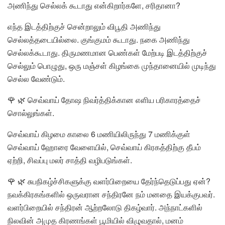
அணிந்து செல்லக் கூடாது என்கிறார்களே, சரிதானா?
எந்த இடத்திற்குச் சென்றாலும் விபூதி அணிந்து
செல்லத்தடையில்லை. குங்குமம் கூடாது. நகை அணிந்து
செல்லக்கூடாது. திருமணமான பெண்கள் மேற்படி இடத்திற்குச்
செல்லும் பொழுது, ஒரு மஞ்சள் கிழங்கை முந்தானையில் முடிந்து
செல்ல வேண்டும்.
🌹 🌿 செவ்வாய் தோஷ நிவர்த்திக்கான எளிய பரிகாரத்தைச்
சொல்லுங்கள்.
செவ்வாய் கிழமை காலை 6 மணியிலிருந்து 7 மணிக்குள்
செவ்வாய் ஹோரை வேளையில், செவ்வாய் கிரகத்திற்கு தீபம்
ஏற்றி, சிவப்பு மலர் சாத்தி வழிபடுங்கள்.
🌹 🌿 சுபநிகழ்ச்சிகளுக்கு வளர்பிறையை தேர்ந்தெடுப்பது ஏன்?
நவக்கிரகங்களில் ஒருவரான சந்திரனே நம் மனதை இயக்குபவர்.
வளர்பிறையில் சந்திரன் ஆற்றலோடு திகழ்வார். அந்நாட்களில்
நிலவின் அமுத கிரணங்கள் பூமியில் விழுவதால், மனம்