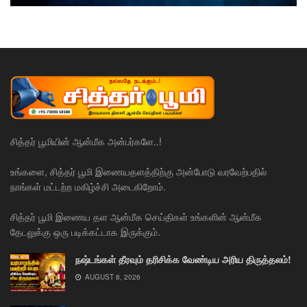
சித்தர் பூமியின் ஆன்மீக அன்பர்களே..!
உங்களை, சித்தர் பூமி இணையதளத்திற்கு அன்போடு வரவேற்பதில்
நாங்கள் மட்டற்ற மகிழ்ச்சி அடைகிறோம்.
சித்தர் பூமி இணைய தள ஆன்மீக செய்திகள் உங்களின் ஆன்மீக
தேடலுக்கு ஒரு படிக்கட்டாக இருக்கும்.
நஷ்டங்கள் தீரவும் தரிசிக்க வேண்டிய அரிய திருத்தலம்!
AUGUST 8, 2026