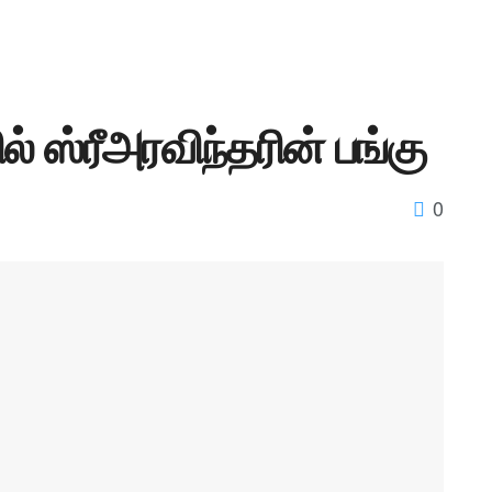
ல் ஸ்ரீஅரவிந்தரின் பங்கு
0