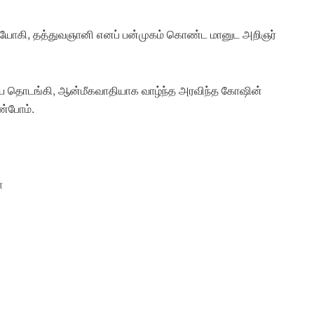
ஞர், யோகி, தத்துவஞானி எனப் பன்முகம் கொண்ட மானுட அறிஞர்
ை தொடங்கி, ஆன்மீகவாதியாக வாழ்ந்த அரவிந்த கோஷின்
ண்போம்.
ா