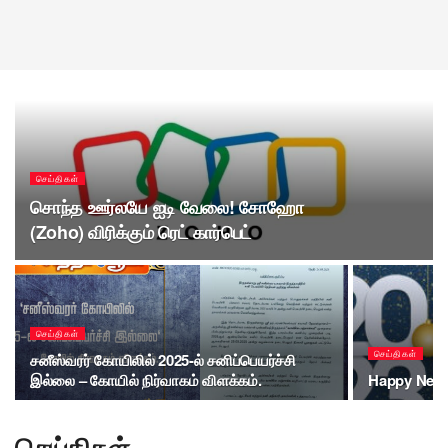
செய்திகள்
சொந்த ஊர்லயே ஐடி வேலை! சோஹோ
(Zoho) விரிக்கும் ரெட் கார்பெட்
செய்திகள்
செய்திகள்
சனீஸ்வரர் கோயிலில் 2025-ல் சனிப்பெயர்ச்சி
இல்லை – கோயில் நிர்வாகம் விளக்கம்.
Happy New 
செய்திகள்