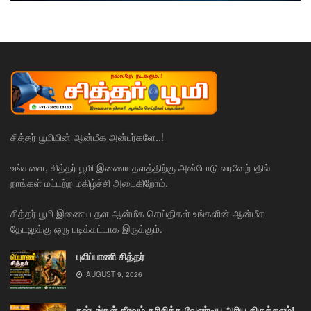
சித்தர் பூமியின் ஆன்மீக அன்பர்களே..!
உங்களை, சித்தர் பூமி இணையதளத்திற்கு அன்போடு வரவேற்பதில்
நாங்கள் மட்டற்ற மகிழ்ச்சி அடைகிறோம்.
சித்தர் பூமி இணைய தள ஆன்மீக செய்திகள் உங்களின் ஆன்மீக
தேடலுக்கு ஒரு படிக்கட்டாக இருக்கும்.
புலிப்பாணி சித்தர்
AUGUST 9, 2026
நஷ்டங்கள் தீரவும் தரிசிக்க வேண்டிய அரிய திருத்தலம்!