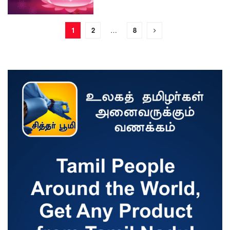
1
2
…
8