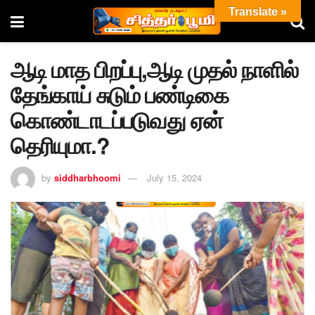
Translate »
ஆடி மாத பிறப்பு,ஆடி முதல் நாளில்
தேங்காய் சுடும் பண்டிகை
கொண்டாடப்படுவது ஏன்
தெரியுமா.?
by
siddharbhoomi
July 15, 2024