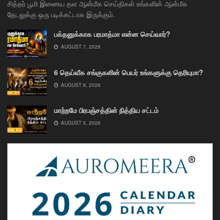
சித்தர் பூமி இணைய தள ஆன்மீக செய்திகள் உங்களின் ஆன்மீக
தேடலுக்கு ஒரு படிக்கட்டாக இருக்கும்.
பக்தனுக்காக பரமாத்மா என்ன செய்வார்?
AUGUST 7, 2026
6 தெய்வீக சங்குகளின் பெயர் உங்களுக்கு தெரியுமா?
AUGUST 6, 2026
மாற்றமே பிரபஞ்சத்தின் நித்திய சட்டம்
AUGUST 5, 2026