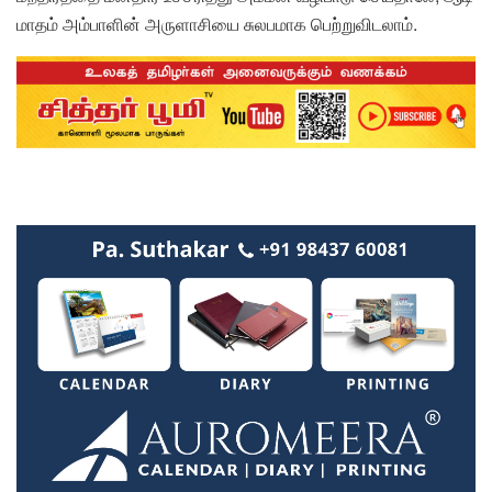
மாதம் அம்பாளின் அருளாசியை சுலபமாக பெற்றுவிடலாம்.