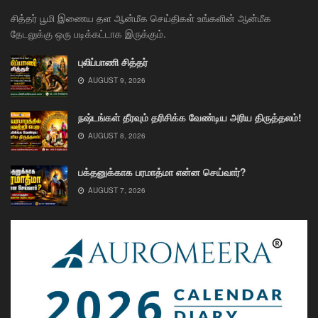
சித்தர் பூமி இணைய தள ஆன்மீக செய்திகள் உங்களின் ஆன்மீக
தேடலுக்கு ஒரு படிக்கட்டாக இருக்கும்.
புலிப்பாணி சித்தர்
AUGUST 9, 2026
நஷ்டங்கள் தீரவும் தரிசிக்க வேண்டிய அரிய திருத்தலம்!
AUGUST 8, 2026
பக்தனுக்காக பரமாத்மா என்ன செய்வார்?
AUGUST 7, 2026