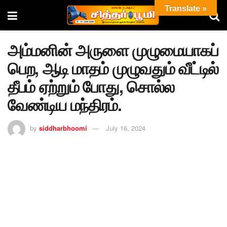
Translate »
அம்மனின் அருளை முழுமையாகப்
பெற, ஆடி மாதம் முழுவதும் வீட்டில்
தீபம் ஏற்றும் போது, சொல்ல
வேண்டிய மந்திரம்.
by
siddharbhoomi
July 16, 2024