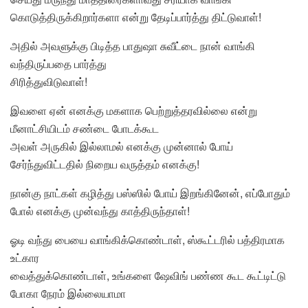
கொடுத்திருக்கிறார்களா என்று தேடிப்பார்த்து திட்டுவாள்!
அதில் அவளுக்கு பிடித்த பாதுஷா சுவீட்டை நான் வாங்கி
வந்திருப்பதை பார்த்து
சிரித்துவிடுவாள்!
இவளை ஏன் எனக்கு மகளாக பெற்றுத்தரவில்லை என்று
மீனாட்சியிடம் சண்டை போடக்கூட
அவள் அருகில் இல்லாமல் எனக்கு முன்னால் போய்
சேர்ந்துவிட்டதில் நிறைய வருத்தம் எனக்கு!
நான்கு நாட்கள் கழித்து பஸ்ஸில் போய் இறங்கினேன், எப்போதும்
போல் எனக்கு முன்வந்து காத்திருந்தாள்!
ஓடி வந்து பையை வாங்கிக்கொண்டாள், ஸ்கூட்டரில் பத்திரமாக
உட்கார
வைத்துக்கொண்டாள், உங்களை ஷேவிங் பண்ண கூட கூட்டிட்டு
போகா நேரம் இல்லையாமா