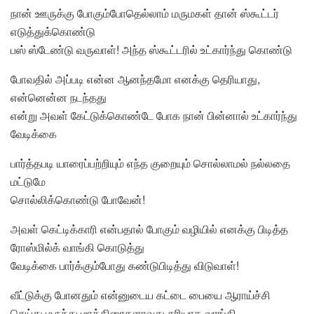
நான் ஊருக்கு போகும்போதெல்லாம் மருமகள் தான் ஸ்கூட்டர்
எடுத்துக்கொண்டு
பஸ் ஸ்டேண்டு வருவாள்! அந்த ஸ்கூட்டரில் உட்கார்ந்து கொண்டு
போவதில் அப்படி என்ன ஆனந்தமோ எனக்கு தெரியாது,
என்னென்ன நடந்தது
என்று அவள் கேட்டுக்கொண்டே போக நான் பின்னால் உட்கார்ந்து
வேடிக்கை
பார்த்தபடி யாரைப்பற்றியும் எந்த குறையும் சொல்லாமல் நல்லதை
மட்டுமே
சொல்லிக்கொண்டு போவேன்!
அவள் கெட்டிக்காரி என்பதால் போகும் வழியில் எனக்கு பிடித்த
ரோஸ்மில்க் வாங்கி கொடுத்து
வேடிக்கை பார்க்கும்போது கண்டுபிடித்து விடுவாள்!
வீட்டுக்கு போனதும் என்னுடைய கட்டை பையை ஆராய்ச்சி
செய்து மருந்து மாத்திரைகளாவது சரியாக வாங்கி