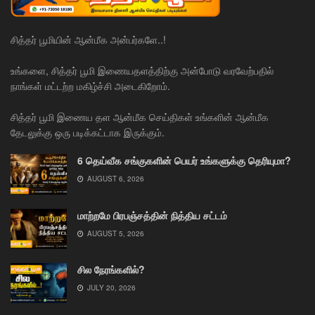
சித்தர் பூமியின் ஆன்மீக அன்பர்களே..!
உங்களை, சித்தர் பூமி இணையதளத்திற்கு அன்போடு வரவேற்பதில்
நாங்கள் மட்டற்ற மகிழ்ச்சி அடைகிறோம்.
சித்தர் பூமி இணைய தள ஆன்மீக செய்திகள் உங்களின் ஆன்மீக
தேடலுக்கு ஒரு படிக்கட்டாக இருக்கும்.
6 தெய்வீக சங்குகளின் பெயர் உங்களுக்கு தெரியுமா?
AUGUST 6, 2026
மாற்றமே பிரபஞ்சத்தின் நித்திய சட்டம்
AUGUST 5, 2026
சில நேரங்களில்?
JULY 20, 2026