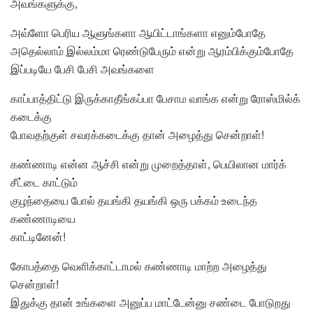
அவங்களுக்கு,
அவ்ளோ பெரிய ஆளுங்களா ஆயிட்டாங்களா எனும்போதே
அதெல்லாம் இல்லம்மா ரெண்டுபேரும் என்று ஆரம்பிக்கும்போதே
இப்படியே பேசி பேசி அவங்களை
காப்பாத்திட்டு இருக்காதீங்கப்பா பேசாம வாங்க என்று ரோஸ்மில்க்
கடைக்கு
போவதற்குள் சவரக்கடைக்கு தான் அழைத்து சென்றாள்!
கண்ணாடி என்ன ஆச்சி என்று முறைத்தாள், பெயிலான மார்க்
சீட்டை காட்டும்
குழந்தையை போல் தயங்கி தயங்கி ஒரு பக்கம் உடைந்த
கண்ணாடியை
காட்டினேன்!
கோபத்தை வெளிக்காட்டாமல் கண்ணாடி மாற்ற அழைத்து
சென்றாள்!
இதுக்கு தான் உங்களை அனுப்ப மாட்டேன்னு சண்டை போடுறது