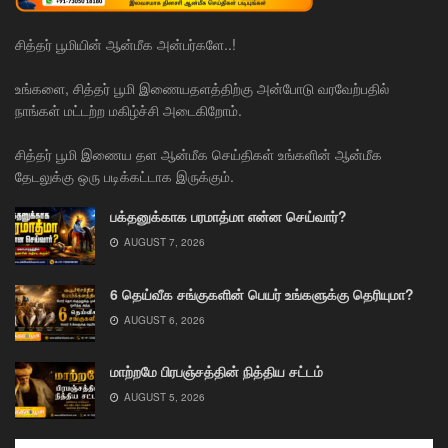
சித்தர் பூமியின் ஆன்மீக அன்பர்களே..!
உங்களை, சித்தர் பூமி இணையதளத்திற்கு அன்போடு வரவேற்பதில்
நாங்கள் மட்டற்ற மகிழ்ச்சி அடைகிறோம்.
சித்தர் பூமி இணைய தள ஆன்மீக செய்திகள் உங்களின் ஆன்மீக
தேடலுக்கு ஒரு படிக்கட்டாக இருக்கும்.
பக்தனுக்காக பரமாத்மா என்ன செய்வார்?
AUGUST 7, 2026
6 தெய்வீக சங்குகளின் பெயர் உங்களுக்கு தெரியுமா?
AUGUST 6, 2026
மாற்றமே பிரபஞ்சத்தின் நித்திய சட்டம்
AUGUST 5, 2026