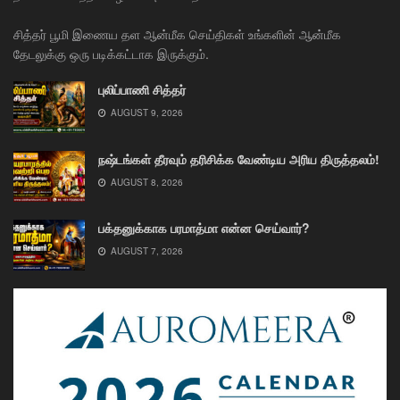
சித்தர் பூமி இணைய தள ஆன்மீக செய்திகள் உங்களின் ஆன்மீக
தேடலுக்கு ஒரு படிக்கட்டாக இருக்கும்.
புலிப்பாணி சித்தர்
AUGUST 9, 2026
நஷ்டங்கள் தீரவும் தரிசிக்க வேண்டிய அரிய திருத்தலம்!
AUGUST 8, 2026
பக்தனுக்காக பரமாத்மா என்ன செய்வார்?
AUGUST 7, 2026