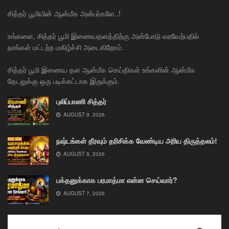
சித்தர் பூமியின் ஆன்மீக அன்பர்களே..!
உங்களை, சித்தர் பூமி இணையதளத்திற்கு அன்போடு வரவேற்பதில்
நாங்கள் மட்டற்ற மகிழ்ச்சி அடைகிறோம்.
சித்தர் பூமி இணைய தள ஆன்மீக செய்திகள் உங்களின் ஆன்மீக
தேடலுக்கு ஒரு படிக்கட்டாக இருக்கும்.
புலிப்பாணி சித்தர்
AUGUST 9, 2026
நஷ்டங்கள் தீரவும் தரிசிக்க வேண்டிய அரிய திருத்தலம்!
AUGUST 8, 2026
பக்தனுக்காக பரமாத்மா என்ன செய்வார்?
AUGUST 7, 2026