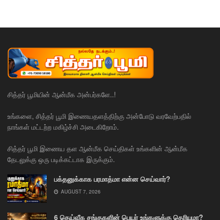
சித்தர் பூமியின் ஆன்மீக அன்பர்களே..!
உங்களை, சித்தர் பூமி இணையதளத்திற்கு அன்போடு வரவேற்பதில்
நாங்கள் மட்டற்ற மகிழ்ச்சி அடைகிறோம்.
சித்தர் பூமி இணைய தள ஆன்மீக செய்திகள் உங்களின் ஆன்மீக
தேடலுக்கு ஒரு படிக்கட்டாக இருக்கும்.
பக்தனுக்காக பரமாத்மா என்ன செய்வார்?
AUGUST 7, 2026
6 தெய்வீக சங்குகளின் பெயர் உங்களுக்கு தெரியுமா?