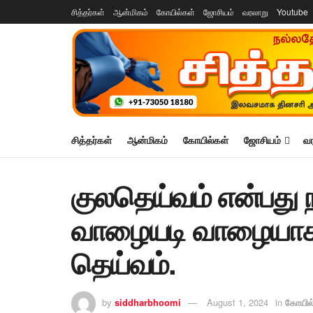
சித்தர்கள்
ஆன்மிகம்
கோயில்கள்
ஜோசியம்
வரலாறு
Youtube
சித்தர்கள்
ஆன்மிகம்
கோயில்கள்
ஜோசியம்
வ
குலதெய்வம் என்பது
வாழையடி வாழையாக 
தெய்வம்.
by
siddharbhoomi
August 1, 2024
in
கோயில