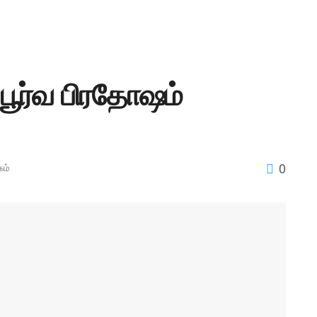
பூர்வ பிரதோஷம்
0
ம்