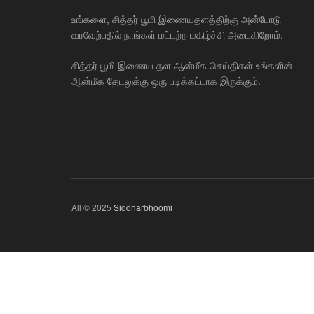
உங்களை, சித்தர் பூமி இணையதளத்திற்கு அன்போடு
வரவேற்பதில் நாங்கள் மட்டற்ற மகிழ்ச்சி அடைகிறோம்.
சித்தர் பூமி இணைய தள ஆன்மீக செய்திகள் உங்களின்
ஆன்மீக தேடலுக்கு ஒரு படிக்கட்டாக இருக்கும்.
All © 2025
Siddharbhoomi