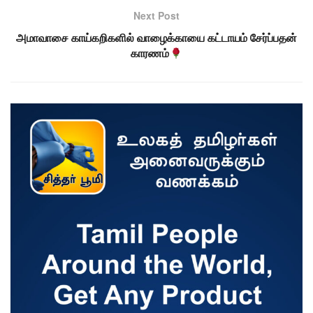
Next Post
அமாவாசை காய்கறிகளில் வாழைக்காயை கட்டாயம் சேர்ப்பதன்
காரணம்