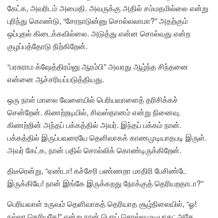
கேட்க, அவரிடம் அமைதி. அவருக்கு அதில் சம்மதமில்லை என்று
புரிந்து கொண்டு, “சேரநாடுன்னு சொல்லலாமா?” அதற்கும்
ஒப்புதல் கிடைக்கவில்லை. அடுத்து என்ன சொல்வது என்ற
குழப்பத்தோடு நிற்கிறேன்.
“பரசுராம க்ஷேத்திரம்னு ஆரம்பி” அவரது ஆழ்ந்த சிந்தனை
என்னை ஆச்சரியப்படுத்தியது.
ஒரு நாள் மாலை வேளையில் பெரியவாளைத் தரிசிக்கச்
சென்றேன். கிணற்றடியில், சிவஸ்தானம் என்று நினைவு.
கிணற்றின் அந்தப் பக்கத்தில் அவர். இந்தப் பக்கம் நான்.
பக்கத்தில் இருப்பவரையே தெளிவாகக் காணமுடியாதபடி இருள்.
அவர் கேட்க, நான் பதில் சொல்லிக் கொண்டிருக்கிறேன்.
திடீரென்று, “ஏண்டா! கச்சேரி பண்ணறா மாதிரி பேசிண்டே
இருக்கியே! நான் இங்கே இருக்கறது நோக்குத் தெரியறதாடா?”
பெரியவாள் உருவம் தெளிவாகத் தெரியாத சூழ்நிலையில், “ஓ!
நல்லா தெரியுதே!” என்று நான் பொய் சொல்லமுடியாது; அதே