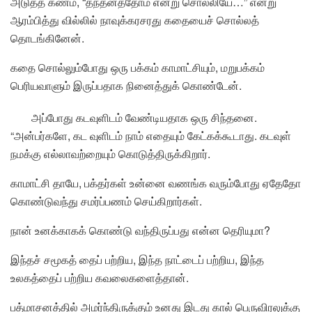
அடுத்த கணம், “தந்தனத்தோம் என்று சொல்லியே…” என்று
ஆரம்பித்து வில்லில் நாவுக்கரசரது கதையைச் சொல்லத்
தொடங்கினேன்.
கதை சொல்லும்போது ஒரு பக்கம் காமாட்சியும், மறுபக்கம்
பெரியவாளும் இருப்பதாக நினைத்துக் கொண்டேன்.
அப்போது கடவுளிடம் வேண்டியதாக ஒரு சிந்தனை.
“அன்பர்களே, கட வுளிடம் நாம் எதையும் கேட்கக்கூடாது. கடவுள்
நமக்கு எல்லாவற்றையும் கொடுத்திருக்கிறார்.
காமாட்சி தாயே, பக்தர்கள் உன்னை வணங்க வரும்போது ஏதேதோ
கொண்டுவந்து சமர்ப்பணம் செய்கிறார்கள்.
நான் உனக்காகக் கொண்டு வந்திருப்பது என்ன தெரியுமா?
இந்தச் சமூகத் தைப் பற்றிய, இந்த நாட்டைப் பற்றிய, இந்த
உலகத்தைப் பற்றிய கவலைகளைத்தான்.
பத்மாசனத்தில் அமர்ந்திருக்கும் உனது இடது கால் பெருவிரலுக்கு