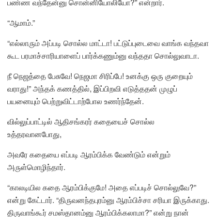
பண்ண வந்தேன்னு சொன்னியோலியோ?” என்றார்.
“ஆமாம்.”
“எல்லாரும் அப்படி சொல்ல மாட்டா! பட்டுப்புடைவை வாங்க வந்தவா
கூட பரமாச்சாரியாளைப் பார்க்கணும்னு வந்ததா சொல்லுவாடா.
நீ நெஜத்தை பேசுவே! நெஜமா சிரிப்பே! உனக்கு ஒரு குறையும்
வராது!” அந்தக் கணத்தில், இப்பிறவி எடுத்ததன் முழுப்
பயனையும் பெற்றுவிட்டாற்போல உணர்ந்தேன்.
வில்லுப்பாட்டில் ஆதிசங்கரர் கதையைச் சொல்ல
உத்தரவானபோது,
அவரே கதையை எப்படி ஆரம்பிக்க வேண்டும் என்றும்
அருள்மொழிந்தார்.
“காலடியில கதை ஆரம்பிக்குமே! அதை எப்படிச் சொல்லுவே?”
என்று கேட்டார். “திருவனந்தபுரம்னு ஆரம்பிச்சா சரியா இருக்காது.
திருவாங்கூர் சமஸ்தானம்னு ஆரம்பிக்கலாமா?” என்று நான்