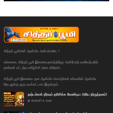
சித்தர் பூமியின் ஆன்மீக அன்பர்களே..!
உங்களை, சித்தர் பூமி இணையதளத்திற்கு அன்போடு வரவேற்பதில்
நாங்கள் மட்டற்ற மகிழ்ச்சி அடைகிறோம்.
சித்தர் பூமி இணைய தள ஆன்மீக செய்திகள் உங்களின் ஆன்மீக
தேடலுக்கு ஒரு படிக்கட்டாக இருக்கும்.
நஷ்டங்கள் தீரவும் தரிசிக்க வேண்டிய அரிய திருத்தலம்!
AUGUST 8, 2026