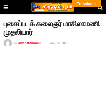
Translate »
புகைப்படக் கலைஞர் மாசிலாமணி
முதலியார்
by
siddharbhoomi
May 18, 2026