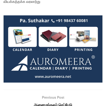
வியக்கத்தக்க வரலாற்று
Previous Post
ஆனைமங்கலம் செப்பேடு