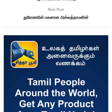
Next Post
துரோணரின் மகனான அஸ்வத்தாமனின்