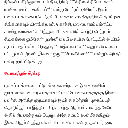
நீங்கள் பகிர்ந்துள்ள படத்தில், இவர் **”ஸ்ரீ-ல-ஸ்ரீ பொடக்ராப்
மாசிலாமணி முதலியார்”** என்று போற்றப்படுகிறார். இவர்
புகைப்படக் கலையில் ஆதி-பீடமாகவும், சங்கீதத்தில் அதி-நிபுண
சிங்கமாகவும் விளங்கியவர். கொச்சி, மலையாளம் உள்ளிட்ட
சமஸ்தானங்களில் வித்துவ பரீட்சைகளில் வெற்றி பெற்றவர்.
சிவகங்கை ஜமீன்தார் முன்னிலையில் நடந்த போட்டியில் ஆயிரம்
ரூபாய் மதிப்புள்ள விருதும், **”ஸத்கால பிடி”** எனும் கௌரவப்
பட்டமும் பெற்றவர். இவரை ஒரு **”யோகீஸ்வரர்”** என்றும் அந்தப்
பதிவு குறிப்பிடுகிறது.
#வரலாற்றுச் சிறப்பு:
புகைப்படக் கலை மட்டுமல்லாது, கர்நாடக இசை உலகின்
ஜாம்பவான் ‘டைகர் வரதாச்சாரியார்’ போன்றவர்களுக்கு இசைப்
பயிற்சி அளித்த குருவாகவும் இவர் திகழ்ந்தார். புகைப்படத்
தொழில்நுட்பம் இந்தியாவிற்கு வந்த ஆரம்பக் காலத்திலேயே,
அதில் நிபுணத்துவம் பெற்று, அதே சமயம் ஆன்மீகத்திலும்
இசையிலும் சிறந்து விளங்கிய மாசிலாமணி முதலியார் ஒரு