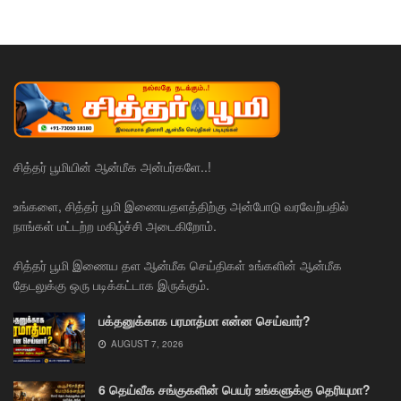
சித்தர் பூமியின் ஆன்மீக அன்பர்களே..!
உங்களை, சித்தர் பூமி இணையதளத்திற்கு அன்போடு வரவேற்பதில்
நாங்கள் மட்டற்ற மகிழ்ச்சி அடைகிறோம்.
சித்தர் பூமி இணைய தள ஆன்மீக செய்திகள் உங்களின் ஆன்மீக
தேடலுக்கு ஒரு படிக்கட்டாக இருக்கும்.
பக்தனுக்காக பரமாத்மா என்ன செய்வார்?
AUGUST 7, 2026
6 தெய்வீக சங்குகளின் பெயர் உங்களுக்கு தெரியுமா?