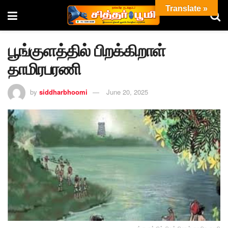
Translate »
பூங்குளத்தில் பிறக்கிறாள்
தாமிரபரணி
by
siddharbhoomi
June 20, 2025